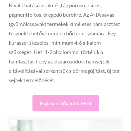
Kiváló hatású az aknés,tág pórusú, zsíros,
pigmentfoltos, öregedő bőrökre. Az AHA savas
(gyümölcssavak) termékek kíméletes hámlasztást
tesznek lehetővé minden bőrtípus számára. Egy
kúraszerű kezelés , minimum 4-6 alkalom
szükséges. Heti 1-2 alkalommal történik a
hámlasztás,hogy az elszarusodott hámsejtek
eltávolításával serkentsük a bőrmegújítást, új bőr
sejtek termelődését.
Foglaljon Időpontot Most