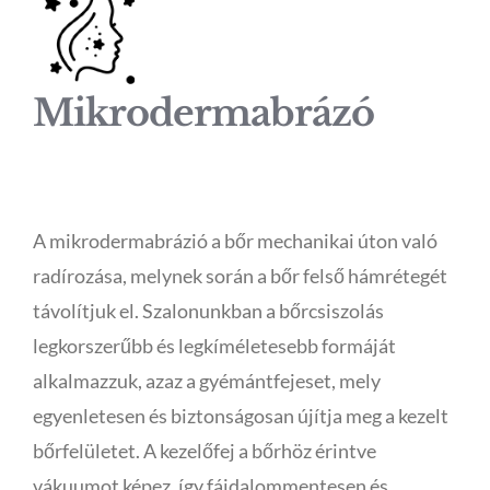
Mikrodermabrázó
A mikrodermabrázió a bőr mechanikai úton való
radírozása, melynek során a bőr felső hámrétegét
távolítjuk el. Szalonunkban a bőrcsiszolás
legkorszerűbb és legkíméletesebb formáját
alkalmazzuk, azaz a gyémántfejeset, mely
egyenletesen és biztonságosan újítja meg a kezelt
bőrfelületet. A kezelőfej a bőrhöz érintve
vákuumot képez, így fájdalommentesen és