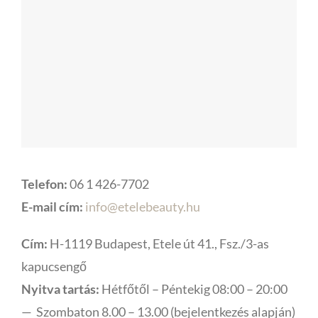
Telefon:
06 1 426-7702
E-mail cím:
info@etelebeauty.hu
Cím:
H-1119 Budapest, Etele út 41., Fsz./3-as
kapucsengő
Nyitva tartás:
Hétfőtől – Péntekig 08:00 – 20:00
— Szombaton 8.00 – 13.00 (bejelentkezés alapján)