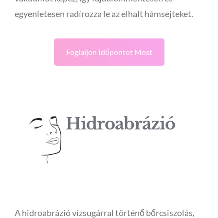
egyenletesen radírozza le az elhalt hámsejteket.
Foglaljon Időpontot Most
Hidroabrázió
A hidroabrázió vízsugárral történő bőrcsiszolás,