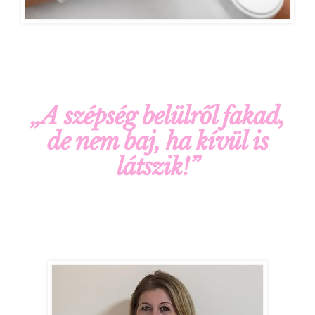
„A szépség belülről fakad,
de nem baj, ha kívül is
látszik!”