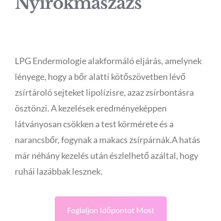
Nyirokmaszázs
LPG Endermologie alakformáló eljárás, amelynek
lényege, hogy a bőr alatti kötőszövetben lévő
zsírtároló sejteket lipolízisre, azaz zsírbontásra
ösztönzi. A kezelések eredményeképpen
látványosan csökken a test körmérete és a
narancsbőr, fogynak a makacs zsírpárnák.A hatás
már néhány kezelés után észlelhető azáltal, hogy
ruhái lazábbak lesznek.
Foglaljon Időpontot Most