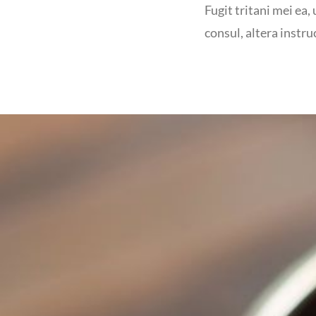
Fugit tritani mei ea,
consul, altera instruc