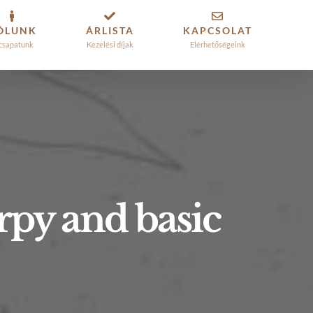
ÓLUNK
ÁRLISTA
KAPCSOLAT
csapatunk
Kezelési díjak
Elérhetőségeink
rpy and basic