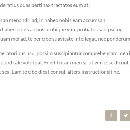
ratius quas pertinax tractatos eum at:
an menandri ad, in habeo nobis eam accumsan
n habeo nobis an posse ubique vim, probatus sadipscing
uam mei ad, te per cibo suavitate intellegat, nec ponderu
uperatoribus usu, possim suscipiantur comprehensam mea i
t quod tale volutpat. Fugit tritani mei ea, ut vim esse dicun
sea. Eam te cibo dicat consul, altera instructior sit ne.