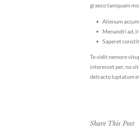
graeco tamquam mode
Alienum accums
Menandri ad, i
Saperet constit
Te vidit nemore vit
interesset per, no si
detracto luptatum et 
Share This Post