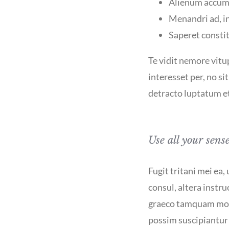
Alienum accums
Menandri ad, i
Saperet constit
Te vidit nemore vit
interesset per, no si
detracto luptatum et 
Use all your sens
Fugit tritani mei ea,
consul, altera instru
graeco tamquam mode
possim suscipiantur 