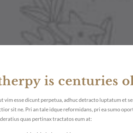
herpy is centuries o
 ut vim esse dicunt perpetua, adhuc detracto luptatum et se
ctior sit ne. Pri an tale idque reformidans, pri ea sumo opo
ratius quas pertinax tractatos eum at: