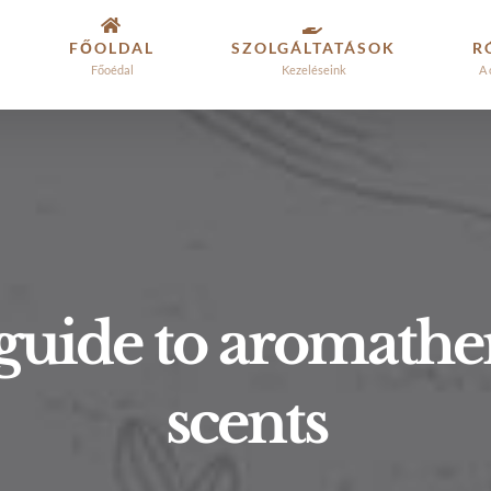
FŐOLDAL
SZOLGÁLTATÁSOK
R
Főoédal
Kezeléseink
A 
guide to aromathe
scents