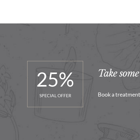
25
%
Take some 
Book a treatment 
SPECIAL OFFER