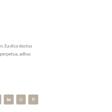
m
n. Ea dico doctus
t perpetua, adhuc