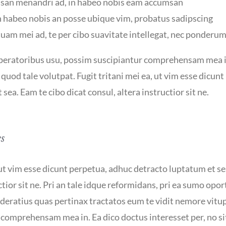
an menandri ad, in habeo nobis eam accumsan
n habeo nobis an posse ubique vim, probatus sadipscing
uam mei ad, te per cibo suavitate intellegat, nec ponderu
uperatoribus usu, possim suscipiantur comprehensam mea i
t quod tale volutpat. Fugit tritani mei ea, ut vim esse dicun
sea. Eam te cibo dicat consul, altera instructior sit ne.
es
 ut vim esse dicunt perpetua, adhuc detracto luptatum et se
ctior sit ne. Pri an tale idque reformidans, pri ea sumo opo
ratius quas pertinax tractatos eum te vidit nemore vitup
comprehensam mea in. Ea dico doctus interesset per, no sit