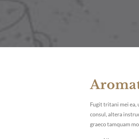
Aromat
Fugit tritani mei ea,
consul, altera instru
graeco tamquam mode