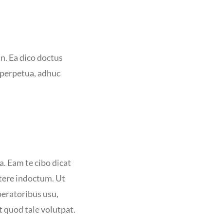
m
n. Ea dico doctus
t perpetua, adhuc
a. Eam te cibo dicat
rtere indoctum. Ut
eratoribus usu,
 quod tale volutpat.