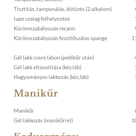
Tisztítás, tamponálás, kötözés (2.alkalom)
tape szalag felhelyezése
Körömszabályozás recann
Körömszabályozás feszítőszálas spange
1
Gél lakk csere lábon (pedikűr után)
Gél lakk eltávolítása (kéz,láb)
Hagyományos lakkozás (kéz,láb)
Manikűr
Manikűr
Gél lakkozás (manikűrrel)
1