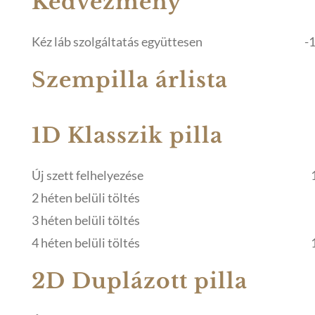
Kedvezmény
Kéz láb szolgáltatás együttesen
-1
Szempilla árlista
1D Klasszik pilla
Új szett felhelyezése
2 héten belüli töltés
3 héten belüli töltés
4 héten belüli töltés
2D Duplázott pilla