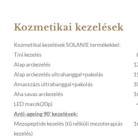
Kozmetikai kezelések
Kozmetikai kezelések SOLANIE termékekkel:
Tini kezelés
Alap arckezelés
1
Alap arckezelés ultrahanggal+pakolás
1
Amasszázs ultrahanggal+pakolás
1
Aha savas arckezelés
1
LED maszk(20p)
Anti-ageing 90’ kezelések:
Mezopeptide kezelés (tű nélküli mezoterapiás
1
kezelés)