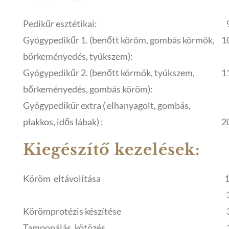
Pedikűr esztétikai:
Gyógypedikűr 1. (benőtt köröm, gombás körmök,
1
bőrkeményedés, tyúkszem):
Gyógypedikűr 2. (benőtt körmök, tyúkszem,
1
bőrkeményedés, gombás köröm):
Gyógypedikűr extra ( elhanyagolt, gombás,
plakkos, idős lábak) :
2
Kiegészítő kezelések:
Köröm eltávolítása
1
Körömprotézis készítése
Tamponálás, kötözés