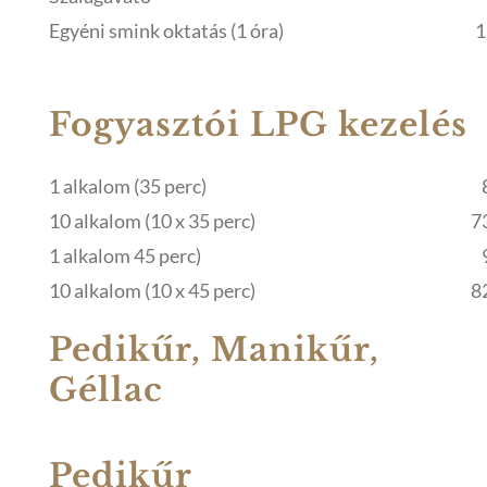
Egyéni smink oktatás (1 óra)
1
Fogyasztói LPG kezelés
1 alkalom (35 perc)
10 alkalom (10 x 35 perc)
7
1 alkalom 45 perc)
10 alkalom (10 x 45 perc)
8
Pedikűr, Manikűr,
Géllac
Pedikűr