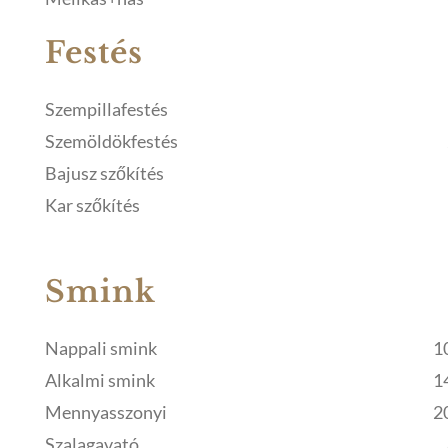
Festés
Szempillafestés
Szemöldökfestés
Bajusz szőkítés
Kar szőkítés
Smink
Nappali smink
1
Alkalmi smink
1
Mennyasszonyi
2
Szalagavató