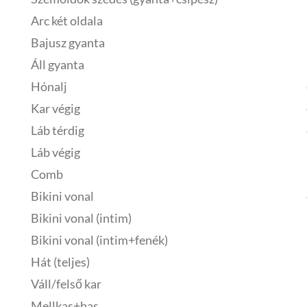
Arc két oldala
Bajusz gyanta
Áll gyanta
Hónalj
Kar végig
Láb térdig
Láb végig
Comb
Bikini vonal
Bikini vonal (intim)
Bikini vonal (intim+fenék)
Hát (teljes)
Váll/felső kar
Mellkas+has