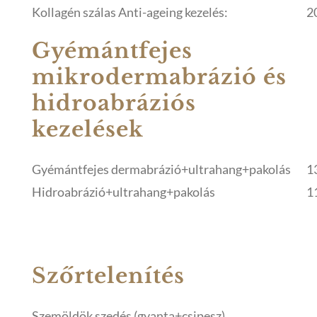
Kollagén szálas Anti-ageing kezelés:
2
Gyémántfejes
mikrodermabrázió és
hidroabráziós
kezelések
Gyémántfejes dermabrázió+ultrahang+pakolás
1
Hidroabrázió+ultrahang+pakolás
1
Szőrtelenítés
Szemöldök szedés (gyanta+csipesz)